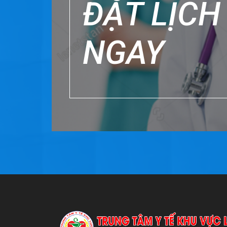
ĐẶT LỊC
NGAY