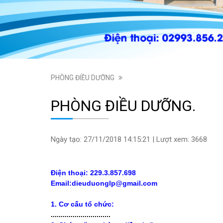
PHÒNG ĐIỀU DƯỠNG
PHÒNG ĐIỀU DƯỠNG.
Ngày tạo: 27/11/2018 14:15:21 | Lượt xem: 3668
Điện thoại: 229.3.857.698
Email:dieuduonglp@gmail.com
1. Cơ cấu tổ chức:
..............................