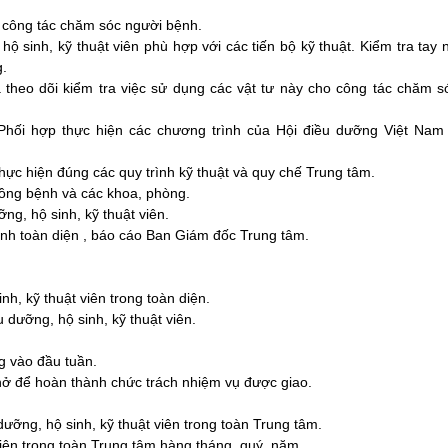
n công tác chăm sóc
người bệnh.
hộ sinh, kỹ thuật
viên phù hợp
với các tiến bộ kỹ thuật. Kiểm tra tay
g.
 theo dõi kiểm tra
việc sử dụng các vật tư này cho công tác chăm s
Phối hợp thực hiện
các chương trình của Hội điều dưỡng Việt Nam
hực hiện
đúng các quy trình kỹ thuật
và quy chế Trung tâm.
uồng bệnh và các khoa, phòng.
ng, hộ sinh, kỹ thuật viên.
nh toàn diện , báo cáo Ban Giám đốc Trung tâm.
inh, kỹ thuật viên trong toàn diện.
u dưỡng
, hộ sinh, kỹ thuật viên.
g vào đầu tuần.
ở để hoàn thành chức trách nhiệm vụ
được giao.
 dưỡng
, hộ sinh, kỹ thuật viên trong toàn Trung tâm.
 viên trong toàn Trung tâm hàng tháng, quý, năm.