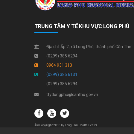
TRUNG TÂM Y TẾ KHU VỰC LONG PHÚ
Địa chỉ:
Ấp 2, xã Long Phú, thành phố Cần Thơ
(0299) 385 6294
0964 931 313
(0299) 385 6131
(0299) 385 6294
ttytlongphu@cantho.gov.vn
Â© Copyright 2018 by Long Phu Health Center