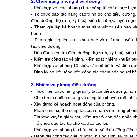
2. Chức năng phòng điều dưỡng:
- Phối hợp với các phòng chức năng tổ chức thực hiệ
- Tổ chức
đào tạo nâng cao trình độ
cho điều dưỡng, 
điều dưỡng
, hộ sinh, kỹ thuật viên khi được tuyển dụn
- Tham gia l
ập kế hoạch mua sắm
vật tư tiêu hao
và
bệnh.
-
Tham gia nghiên cứu khoa học và chỉ đạo tuyến. 
tác
điều dưỡng.
- Đôn đốc kiểm tra
điều dưỡng, hộ sinh, kỹ thuật
viên t
-
Kiểm tra công tác vệ sinh, kiểm soát nhiễm khuẩn b
- Phối hợp với phòng Tổ chức
cán bộ bố trí và điều dưỡ
- Định kỳ sơ kết, tổng kết, công tác chăm sóc
người bệ
3. Nhiệm vụ phòng điều dưỡng:
- Thực hiện
chức năng quản lý tất cả điều dưỡng
, hộ s
- Chịu trách nhiệm chung về công tác
chuyên môn điề
- Xây dựng kế hoạch
hoạt động của phòng.
- Phân công cụ thể công tác
của nhân viên
trong phòn
- Thường xuyên giám sát, kiểm tra
và đôn đốc nhắc nh
- Tổ chức
đào tạo tại chỗ và đào tạo lại.
- Phối hợp với phòng tổ chức
bố trí và điều động điều
- Đánh giá công tác
điều dưỡng, nữ
hộ sinh, kỹ thuật