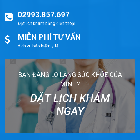
02993.857.697
Đặt lịch khám bằng điện thoại
MIỄN PHÍ TƯ VẤN
dịch vụ bảo hiểm y tế
BẠN ĐANG LO LẮNG SỨC KHỎE CỦA
MÌNH?
ĐẶT LỊCH KHÁM
NGAY