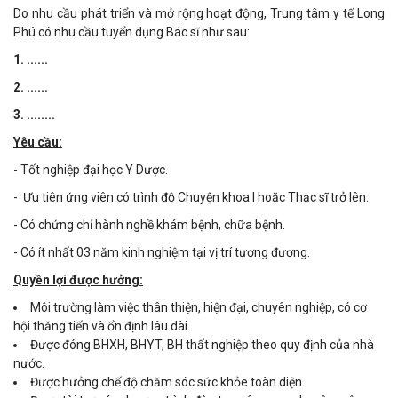
Do nhu cầu phát triển và mở rộng hoạt động, Trung tâm y tế Long
Phú có nhu cầu tuyển dụng Bác sĩ như sau:
1. ......
2. ......
3. ........
Yêu cầu:
- Tốt nghiệp đại học Y Dược.
- Ưu tiên ứng viên có trình độ Chuyện khoa I hoặc Thạc sĩ trở lên.
- Có chứng chỉ hành nghề khám bệnh, chữa bệnh.
- Có ít nhất 03 năm kinh nghiệm tại vị trí tương đương.
Quyền lợi được hưởng:
Môi trường làm việc thân thiện, hiện đại, chuyên nghiệp, có cơ
hội thăng tiến và ổn định lâu dài.
Được đóng BHXH, BHYT, BH thất nghiệp theo quy định của nhà
nước.
Được hưởng chế độ chăm sóc sức khỏe toàn diện.