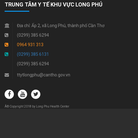
TRUNG TÂM Y TẾ KHU VỰC LONG PHÚ
Địa chỉ:
Ấp 2, xã Long Phú, thành phố Cần Thơ
(0299) 385 6294
0964 931 313
(0299) 385 6131
(0299) 385 6294
ttytlongphu@cantho.gov.vn
Â© Copyright 2018 by Long Phu Health Center