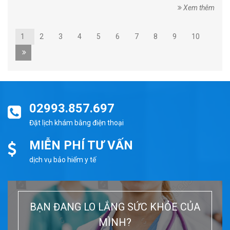
Xem thêm
1
2
3
4
5
6
7
8
9
10
02993.857.697
Đặt lịch khám bằng điện thoại
MIỄN PHÍ TƯ VẤN
dịch vụ bảo hiểm y tế
BẠN ĐANG LO LẮNG SỨC KHỎE CỦA
MÌNH?