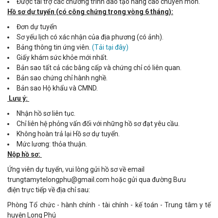
Được tài trợ các chương trình đào tạo nâng cao chuyên môn.
Hồ sơ dự tuyển (có công chứng trong vòng 6 tháng):
Đơn dự tuyển
Sơ yếu lịch có xác nhận của địa phương (có ảnh).
Bảng thông tin ứng viên.
(Tải tại đây)
Giấy khám sức khỏe mới nhất.
Bản sao tất cả các bằng cấp và chứng chỉ có liên quan.
Bản sao chứng chỉ hành nghề.
Bản sao Hộ khẩu và CMND.
Lưu ý:
Nhận hồ sơ liên tục.
Chỉ liên hệ phỏng vấn đối với những hồ sơ đạt yêu cầu.
Không hoàn trả lại Hồ sơ dự tuyển.
Mức lương: thỏa thuận.
Nộp hồ sơ:
Ứng viên dự tuyển, vui lòng gửi hồ sơ về email
trungtamytelongphu@gmail.com hoặc gửi qua đường Bưu
điện trực tiếp về địa chỉ sau:
Phòng Tổ chức - hành chính - tài chính - kế toán - Trung tâm y tế
huyện Long Phú