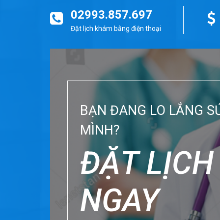
02993.857.697
Đặt lịch khám bằng điện thoại
BẠN ĐANG LO LẮNG S
MÌNH?
ĐẶT LỊC
NGAY