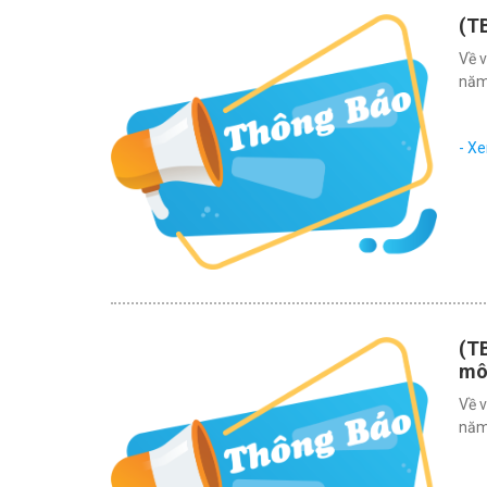
(T
Về 
năm
- X
(TB
mô
Về 
năm