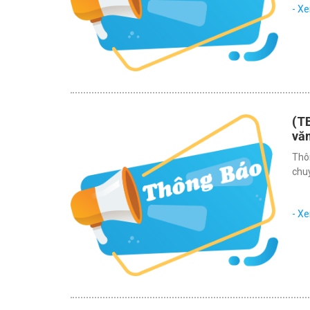
- X
(TB
văn
Thôn
chu
- X