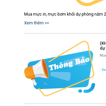
Mua mực in, mực bơm khối dự phòng năm 
Xem thêm >>
(K
dự
Mua
- X