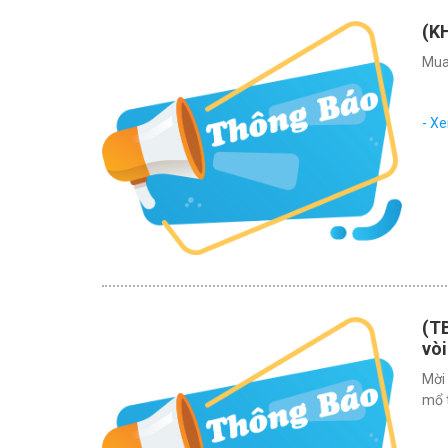
(K
Mua
- X
(TB
vòi
Mời 
mổ 