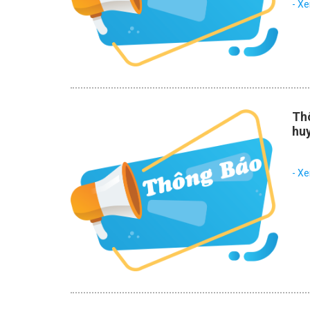
- X
Thô
hu
- X