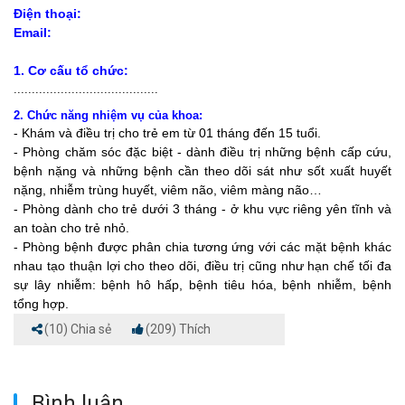
Điện thoại:
Email:
1. Cơ cấu tổ chức:
........................................
2. Chức năng nhiệm vụ của khoa:
- Khám và điều trị cho trẻ em từ 01 tháng đến 15 tuổi.
- Phòng chăm sóc đặc biệt - dành điều trị những bệnh cấp cứu,
bệnh nặng và những bệnh cần theo dõi sát như sốt xuất huyết
nặng, nhiễm trùng huyết, viêm não, viêm màng não…
- Phòng dành cho trẻ dưới 3 tháng - ở khu vực riêng yên tĩnh và
an toàn cho trẻ nhỏ.
- Phòng bệnh được phân chia tương ứng với các mặt bệnh khác
nhau tạo thuận lợi cho theo dõi, điều trị cũng như hạn chế tối đa
sự lây nhiễm: bệnh hô hấp, bệnh tiêu hóa, bệnh nhiễm, bệnh
tổng hợp.
(10) Chia sẻ
(209) Thích
Bình luận