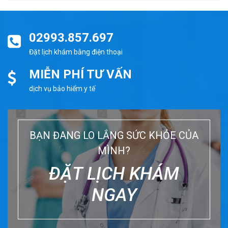
02993.857.697
Đặt lịch khám bằng điện thoại
MIỄN PHÍ TƯ VẤN
dịch vụ bảo hiểm y tế
BẠN ĐANG LO LẮNG SỨC KHỎE CỦA
MÌNH?
ĐẶT LỊCH KHÁM
NGAY