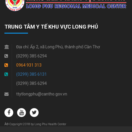
TRUNG TÂM Y TẾ KHU VỰC LONG PHÚ
Địa chỉ:
Ấp 2, xã Long Phú, thành phố Cần Thơ
(0299) 385 6294
0964 931 313
(0299) 385 6131
(0299) 385 6294
ttytlongphu@cantho.gov.vn
Â© Copyright 2018 by Long Phu Health Center