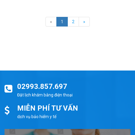
«
1
2
»
02993.857.697
Đặt lịch khám bằng điện thoại
MIỄN PHÍ TƯ VẤN
dịch vụ bảo hiểm y tế