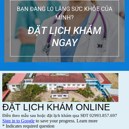
BẠN ĐANG LO LẮNG SỨC KHỎE CỦA
MÌNH?
ĐẶT LỊCH KHÁM
NGAY