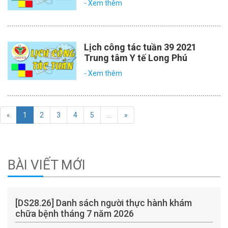
- Xem thêm
Lịch công tác tuần 39 2021
Trung tâm Y tế Long Phú
- Xem thêm
«
1
2
3
4
5
…
»
BÀI VIẾT MỚI
[DS28.26] Danh sách người thực hành khám
chữa bệnh tháng 7 năm 2026