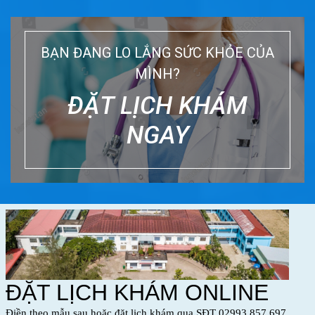
BẠN ĐANG LO LẮNG SỨC KHỎE CỦA
MÌNH?
ĐẶT LỊCH KHÁM
NGAY