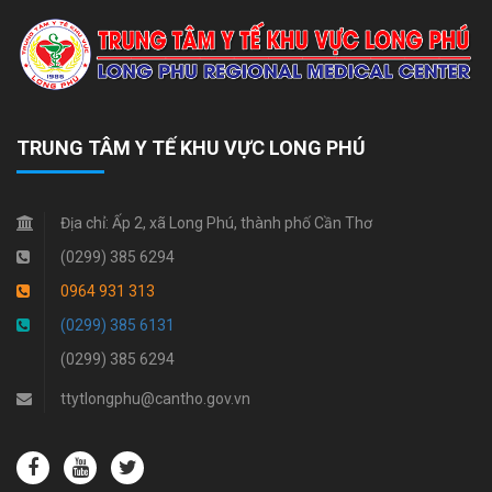
TRUNG TÂM Y TẾ KHU VỰC LONG PHÚ
Địa chỉ:
Ấp 2, xã Long Phú, thành phố Cần Thơ
(0299) 385 6294
0964 931 313
(0299) 385 6131
(0299) 385 6294
ttytlongphu@cantho.gov.vn