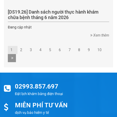
[DS19.26] Danh sách người thực hành khám
chữa bệnh tháng 6 năm 2026
Đang cập nhật
Xem thêm
1
2
3
4
5
6
7
8
9
10
02993.857.697
Đặt lịch khám bằng điện thoại
MIỄN PHÍ TƯ VẤN
dịch vụ bảo hiểm y tế