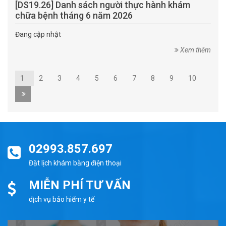
[DS19.26] Danh sách người thực hành khám
chữa bệnh tháng 6 năm 2026
Đang cập nhật
Xem thêm
1
2
3
4
5
6
7
8
9
10
02993.857.697
Đặt lịch khám bằng điện thoại
MIỄN PHÍ TƯ VẤN
dịch vụ bảo hiểm y tế