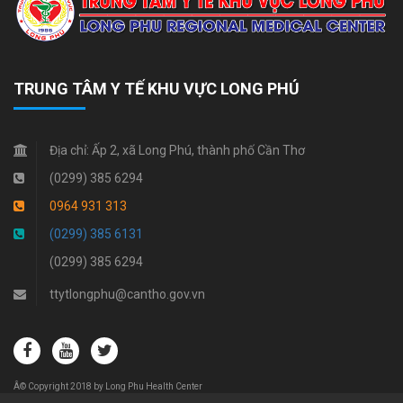
TRUNG TÂM Y TẾ KHU VỰC LONG PHÚ
Địa chỉ:
Ấp 2, xã Long Phú, thành phố Cần Thơ
(0299) 385 6294
0964 931 313
(0299) 385 6131
(0299) 385 6294
ttytlongphu@cantho.gov.vn
Â© Copyright 2018 by Long Phu Health Center