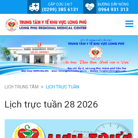
CẤP CỨU 24/7
ĐƯỜNG DÂY NÓNG
(0299) 385 6131
0964 931 313
LỊCH TRUNG TÂM
LỊCH TRỰC TUẦN
Lịch trực tuần 28 2026