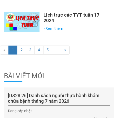
Lịch trực các TYT tuần 17
2024
- Xem thêm
«
1
2
3
4
5
…
»
BÀI VIẾT MỚI
[DS28.26] Danh sách người thực hành khám
chữa bệnh tháng 7 năm 2026
Đang cập nhật