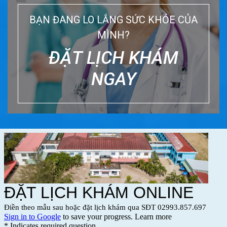
BẠN ĐANG LO LẮNG SỨC KHỎE CỦA
MÌNH?
ĐẶT LỊCH KHÁM
NGAY