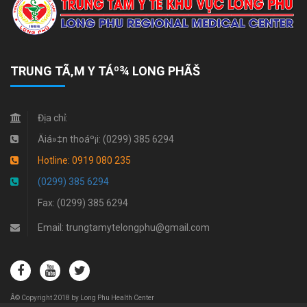
TRUNG TÃ‚M Y TÁº¾ LONG PHÃŠ
Địa chỉ:
Äiá»‡n thoáº¡i: (0299) 385 6294
Hotline: 0919 080 235
(0299) 385 6294
Fax: (0299) 385 6294
Email: trungtamytelongphu@gmail.com
Â© Copyright 2018 by Long Phu Health Center