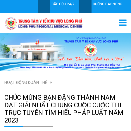
CẤP CỨU 24/7
ĐƯỜNG DÂY NÓNG
HOẠT ĐỘNG ĐOÀN THỂ
CHÚC MỪNG BẠN ĐẶNG THÀNH NAM
ĐẠT GIẢI NHẤT CHUNG CUỘC CUỘC THI
TRỰC TUYẾN TÌM HIỂU PHÁP LUẬT NĂM
2023