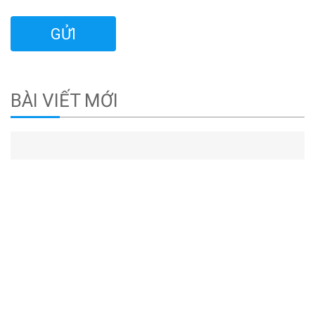
BÀI VIẾT MỚI
02993.857.697
Đặt lịch khám bằng điện thoại
MIỄN PHÍ TƯ VẤN
dịch vụ bảo hiểm y tế